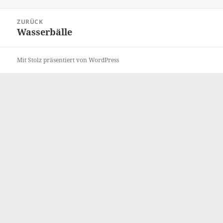
am
Beitragsnavigation
ZURÜCK
Wasserbälle
Vorheriger
Beitrag:
Mit Stolz präsentiert von WordPress