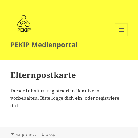
MENÜ
PEKiP Medienportal
UND
WIDGETS
Elternpostkarte
Dieser Inhalt ist registrierten Benutzern
vorbehalten. Bitte logge dich ein, oder registriere
dich.
Veröffentlicht
Autor
14. Juli 2022
Anna