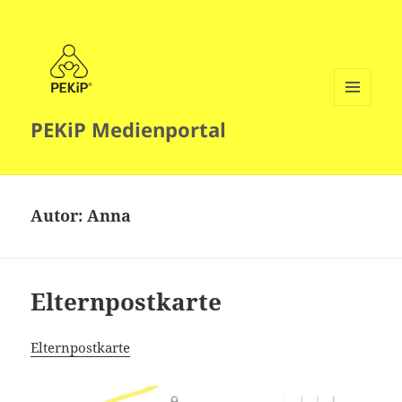
MENÜ
PEKiP Medienportal
UND
WIDGETS
Autor:
Anna
Elternpostkarte
Elternpostkarte